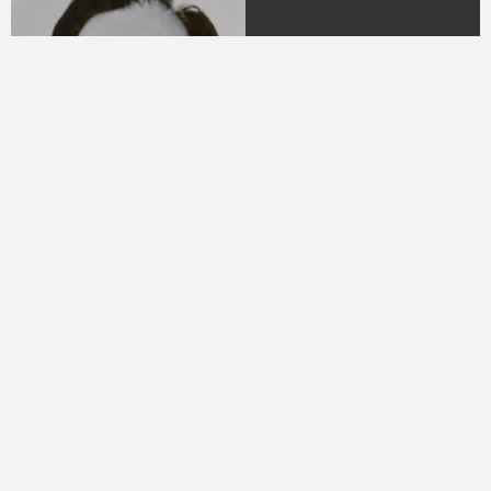
04.
DR. H.M.N.M Hasyim
Ning
(Periode 1979 - 1982)
05.
DR. H Sukamdani
Sahid Gito Sardjono
(Periode 1982-1985 &