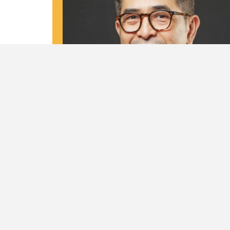
Biodata
Nama Lengkap
M. Arsjad Rasjid P.M
Tempat dan Tanggal Lahir