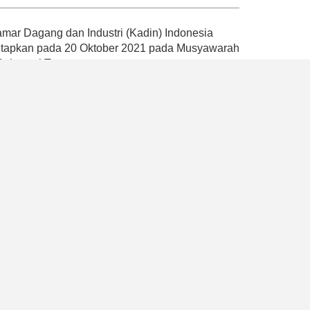
ar Dagang dan Industri (Kadin) Indonesia
tetapkan pada 20 Oktober 2021 pada Musyawarah
 Sulawesi Tenggara.
andemi dengan mencetuskan empat Pilar Kadin
atan, pemberdayaan ekonomi nasional dan
ompetensi, serta penguatan organisasi dan
k memperkuat peran Kadin Indonesia sebagai
ah, mikro, besar, dan industri
program yang dapat mendukung pemerintah
2045 dengan memaksimalkan peran aktif Kadin
, Kadin Indonesia juga berhasil memberikan
akat umum bahwa hanya terdapat satu Kadin di
a usaha dan payung asosiasi dunia usaha
ssional.