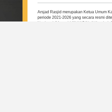
Arsjad Rasjid merupakan Ketua Umum Kam
periode 2021-2026 yang secara resmi di
Nasional (Munas) VIII KADIN di Kendari,
Arsjad merespon tantangan pada masa p
Indonesia, yaitu tulang punggung keseh
daerah, peningkatan kewirausahaan dan k
regulasi internal. Hal ini bertujuan untu
payung baik bagi pengusaha kecil, meneng
Dari 4 pilar tersebut, lahirlah program-
mewujudkan visi Indonesia Emas Tahun 
Indonesia. Di bawah kepemimpinan Arsjad
kepastian kepada pemerintah dan masyar
Indonesia sebagai induk organisasi duni
nasional yang resilient, mandiri, dan profe